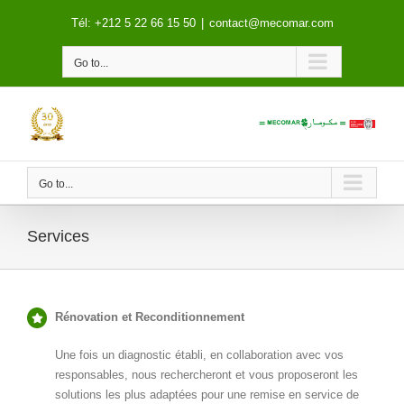
Skip
Tél: +212 5 22 66 15 50
|
contact@mecomar.com
to
content
Go to...
Go to...
Services
Rénovation et Reconditionnement
Une fois un diagnostic établi, en collaboration avec vos
responsables, nous rechercheront et vous proposeront les
solutions les plus adaptées pour une remise en service de