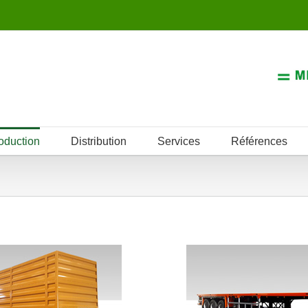
oduction
Distribution
Services
Références
Semi-Remorque
orque avec Ridelles
Conteneu