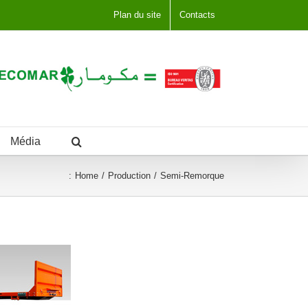
Plan du site
Contacts
Média
:
Home
Production
Semi-Remorque
 Porte
rs