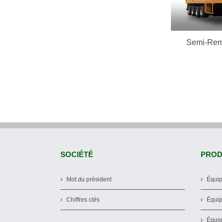
Semi-Rem
SOCIÉTÉ
PROD
Mot du président
Équip
Chiffres clés
Équip
Équip