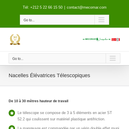
Skip
Tél: +212 5 22 66 15 50
|
contact@mecomar.com
to
content
Go to...
Go to...
Nacelles Élévatrices Télescopiques
De 10 à 30 mètres hauteur de travail
Le télescope se compose de 3 à 5 éléments en acier ST
52.2 qui coulissent sur matériel plastique antifriction.
La manœuvre est commandée par un vérin double effet muni