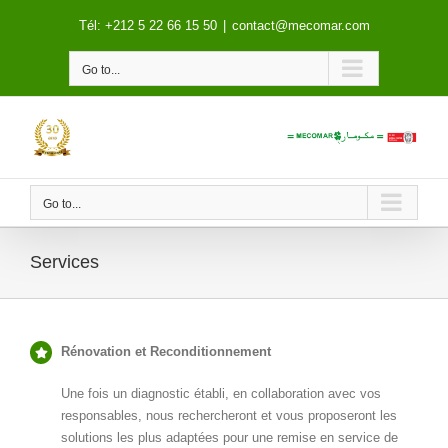
Skip
Tél: +212 5 22 66 15 50
|
contact@mecomar.com
to
content
Go to...
Go to...
Services
Rénovation et Reconditionnement
Une fois un diagnostic établi, en collaboration avec vos
responsables, nous rechercheront et vous proposeront les
solutions les plus adaptées pour une remise en service de