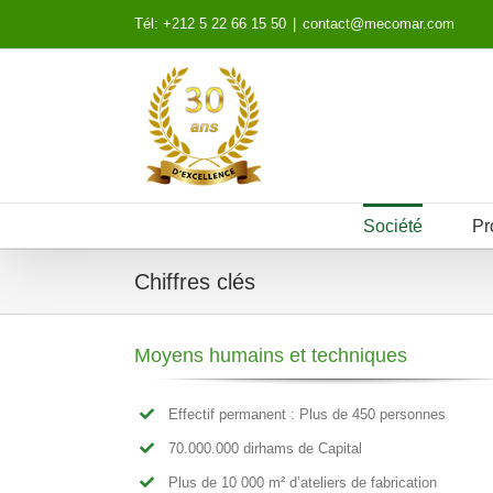
Skip
Tél: +212 5 22 66 15 50
|
contact@mecomar.com
to
content
Société
Pr
Chiffres clés
Moyens humains et techniques
Effectif permanent : Plus de 450 personnes
70.000.000 dirhams de Capital
Plus de 10 000 m² d’ateliers de fabrication