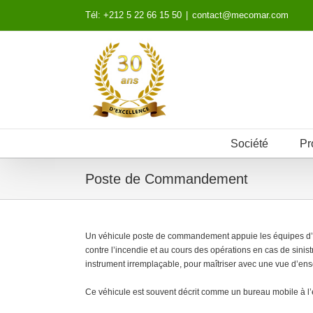
Skip
Tél: +212 5 22 66 15 50
|
contact@mecomar.com
to
content
Société
Pr
Poste de Commandement
Un véhicule poste de commandement appuie les équipes d’in
contre l’incendie et au cours des opérations en cas de sinis
instrument irremplaçable, pour maîtriser avec une vue d’ense
Ce véhicule est souvent décrit comme un bureau mobile à l’éq