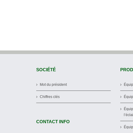
SOCIÉTÉ
PROD
Mot du président
Équip
Chiffres clés
Équip
Équip
l’écla
CONTACT INFO
Équip