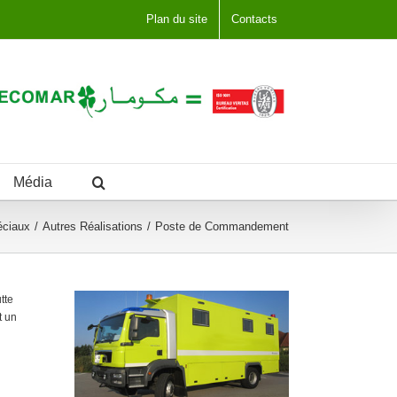
Plan du site
Contacts
Média
éciaux
Autres Réalisations
Poste de Commandement
tte
t un