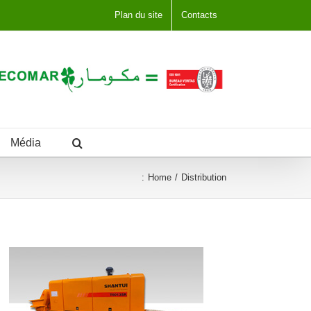
Plan du site
Contacts
Média
:
Home
Distribution
Pompe de remorque à béton